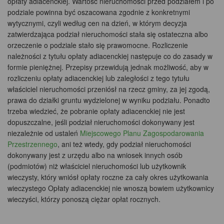
opłaty adiacenckiej. Wartość nieruchomości przed podziałem i po
podziale powinna być oszacowana zgodnie z konkretnymi
wytycznymi, czyli według cen na dzień, w którym decyzja
zatwierdzająca podział nieruchomości stała się ostateczna albo
orzeczenie o podziale stało się prawomocne. Rozliczenie
należności z tytułu opłaty adiacenckiej następuje co do zasady w
formie pieniężnej. Przepisy przewidują jednak możliwość, aby w
rozliczeniu opłaty adiacenckiej lub zaległości z tego tytułu
właściciel nieruchomości przeniósł na rzecz gminy, za jej zgodą,
prawa do działki gruntu wydzielonej w wyniku podziału. Ponadto
trzeba wiedzieć, że pobranie opłaty adiacenckiej nie jest
dopuszczalne, jeśli podział nieruchomości dokonywany jest
niezależnie od ustaleń
Miejscowego Planu Zagospodarowania
Przestrzennego
, ani też wtedy, gdy podział nieruchomości
dokonywany jest z urzędu albo na wniosek innych osób
(podmiotów) niż właściciel nieruchomości lub użytkownik
wieczysty, który wniósł opłaty roczne za cały okres użytkowania
wieczystego Opłaty adiacenckiej nie wnoszą bowiem użytkownicy
wieczyści, którzy ponoszą ciężar opłat rocznych.