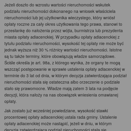
Jeżeli doszło do wzrostu wartości nieruchomości wskutek
podziału nieruchomości dokonanego na wniosek właściciela
nieruchomości lub jej użytkownika wieczystego, który wniósł
opłaty roczne za cały okres użytkowania tego prawa, stanowi to
przesłankę do nałożenia przez wójta, burmistrza lub prezydenta
miasta opłaty adiacenckiej. W przypadku opłaty adiacenckiej z
tytułu podziału nieruchomości, wysokość tej opłaty nie może być
jednak wyższa niż 30 % różnicy wartości nieruchomości. Istotne
są tu także terminy, które obowiązują władze samorządowe.
Ściśle określa je art. 98a, z którego wynika, że organy te mogą
wszcząć postępowanie w sprawie ustalenia opłaty adiacenckiej w
terminie do 3 lat od dnia, w którym decyzja zatwierdzająca podział
nieruchomości stała się ostateczna albo orzeczenie o podziale
stało się prawomocne. Władze mają zatem 3 lata na podjęcie
decyzji, która nałoży na nas obowiązek wniesienia omawianej
opłaty.
Jak zostało już wcześniej powiedziane, wysokość stawki
procentowej opłaty adiacenckiej ustala rada gminy. Ustalenie
opłaty adiacenckiej może nastąpić, jeżeli w dniu, w którym
decyzja zatwierdzająca podział nieruchomości stała się