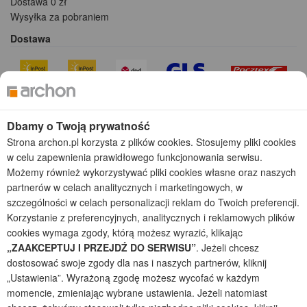
Dostawa 0 zł
Wysyłka za pobraniem
Dostawa
Płatności
Dbamy o Twoją prywatność
Strona archon.pl korzysta z plików cookies. Stosujemy pliki cookies
w celu zapewnienia prawidłowego funkcjonowania serwisu.
Możemy również wykorzystywać pliki cookies własne oraz naszych
Kolekcje projektów
partnerów w celach analitycznych i marketingowych, w
szczególności w celach personalizacji reklam do Twoich preferencji.
Gotowe projekty domów
Korzystanie z preferencyjnych, analitycznych i reklamowych plików
Projekty domów tanich w budowie
cookies wymaga zgody, którą możesz wyrazić, klikając
Projekty domów szeregowych
„ZAAKCEPTUJ I PRZEJDŹ DO SERWISU”
. Jeżeli chcesz
Projekty małych domów (do 150 m2)
dostosować swoje zgody dla nas i naszych partnerów, kliknij
Projekty domów wielorodzinnych
„Ustawienia”. Wyrażoną zgodę możesz wycofać w każdym
Projekty domów bliźniaczych
momencie, zmieniając wybrane ustawienia. Jeżeli natomiast
Projekty domów nowoczesnych