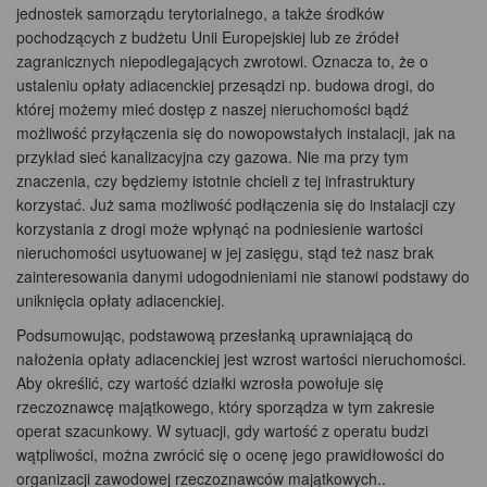
jednostek samorządu terytorialnego, a także środków
pochodzących z budżetu Unii Europejskiej lub ze źródeł
zagranicznych niepodlegających zwrotowi. Oznacza to, że o
ustaleniu opłaty adiacenckiej przesądzi np. budowa drogi, do
której możemy mieć dostęp z naszej nieruchomości bądź
możliwość przyłączenia się do nowopowstałych instalacji, jak na
przykład sieć kanalizacyjna czy gazowa. Nie ma przy tym
znaczenia, czy będziemy istotnie chcieli z tej infrastruktury
korzystać. Już sama możliwość podłączenia się do instalacji czy
korzystania z drogi może wpłynąć na podniesienie wartości
nieruchomości usytuowanej w jej zasięgu, stąd też nasz brak
zainteresowania danymi udogodnieniami nie stanowi podstawy do
uniknięcia opłaty adiacenckiej.
Podsumowując, podstawową przesłanką uprawniającą do
nałożenia opłaty adiacenckiej jest wzrost wartości nieruchomości.
Aby określić, czy wartość działki wzrosła powołuje się
rzeczoznawcę majątkowego, który sporządza w tym zakresie
operat szacunkowy. W sytuacji, gdy wartość z operatu budzi
wątpliwości, można zwrócić się o ocenę jego prawidłowości do
organizacji zawodowej rzeczoznawców majątkowych..