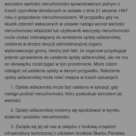
wzrostem wartości nieruchomości spowodowanym jednym z
trzech czynników określonych w ustawie z dnia 21 sierpnia 1997
roku o gospodarce nieruchomościami. W przypadku gdy na
skutek zdarzeń wskazanych w ustawie nastąpi wzrost wartości
nieruchomości właściciel lub użytkownik wieczysty nieruchomości
może zostać zobowiązany do wniesienia opłaty adiacenckiej,
ustalonej w drodze decyzji administracyjnej organu
wykonawczego gminy. Istotny jest fakt, że organowi przysługuje
jedynie uprawnienie do ustalenia opłaty adiacenckiej, ale nie ma
on obowiązku rozstrzygać w tym przedmiocie. Może zatem
odstąpić od ustalenia opłaty w danym przypadku. Nałożenie
opłaty adiacenckiej może mieć miejsce w trzech sytuacjach.
1. Opłata adiacencka może być ustalona w sytuacji, gdy
nastąpi podział nieruchomości, który poskutkuje wzrostem jej
wartości.
2. Opłaty adiacenckiej możemy się spodziewać w wyniku
scalenia i podziału nieruchomości.
3. Zażąda się jej od nas w związku z budową urządzeń
infrastruktury technicznej z udziałem środków Skarbu Państwa,