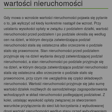
wartości nieruchomości
Gdy mowa o wzroście wartości nieruchomości pojawia się pytanie
o to, jak wyliczyć od kiedy konkretnie nastąpił ów wzrost. Przy
ustalaniu wysokości opłaty w związku z podziałem działki, wartość
nieruchomości przed podziałem i po podziale określa się według
cen na dzień, w którym decyzja zatwierdzająca podział
nieruchomości stała się ostateczna albo orzeczenie o podziale
stało się prawomocne. Stan nieruchomości przed podziałem
przyjmuje się na dzień wydania decyzji zatwierdzającej podział
nieruchomości, a stan nieruchomości po podziale przyjmuje się
na dzień, w którym decyzja zatwierdzająca podział nieruchomości
stała się ostateczna albo orzeczenie o podziale stało się
prawomocne, przy czym nie uwzględnia się części składowych
nieruchomości. Wartość nieruchomości przyjmuje się jako sumę
wartości działek możliwych do samodzielnego zagospodarowania
wchodzących w skład nieruchomości podlegającej podziałowi. Z
kolei, ustalając wysokość opłaty związanej ze stworzeniem
warunków przyłączenia do sieci lub korzystania z wybudowanej
drogi wartość nieruchomości według stanu przed wybudowaniem