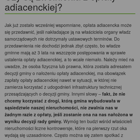
adiacenckiej?
Jak już zostało wcześniej wspomniane, opłata adiacencka może
się przedawnić, jeśli nakładające ją na właściciela organy władz
samorządowych nie dotrzymały ustawowych terminów. Do
przedawnienia nie dochodzi jednak zbyt często, bo władze
gminne mają aż 3 lata na wszczęcie postępowania w sprawie
ustalenia opłaty adiacenckiej, a to wcale niemało. Należy mieć na
uwadze, że osoba fizyczna lub prawna, która została adresatem
decyzji gminy o nałożeniu opłaty adiacenckiej, ma obowiązek
zapłaty opłaty adiacenckiej nawet w sytuacji, w której nie
zamierza korzystać z udogodnień infrastruktury technicznej
przesądzających o decyzji gminy. Innymi słowy –
fakt, że nie
chcemy korzystać z drogi, którą gmina wybudowała w
sąsiedztwie naszej nieruchomości, nie zwalnia nas w
żadnym razie z opłaty, jeśli zostanie ona na nas nałożona w
wyniku decyzji rady gminy.
Wymóg ten budzi wśród właścicieli
nieruchomości liczne kontrowersje, które na pierwszy rzut oka
wydają się uzasadnione. Często można się zatem spotkać z