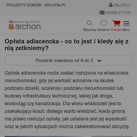
PROJEKTY DOMÓW - ARCHON.PL
ZALOGUJ
NEWSLETTER
Wyszukaj
Ulubione
Koszyk
Menu
Opłata adiacencka - co to jest i kiedy się z
nią zetkniemy?
Poradnik Inwestora od A do Z
Opłata adiacencka może zostać nałożona na właściciela
nieruchomości, gdy jej wartość wzrośnie na skutek
podziału działki, scalenia i podziału nieruchomości lub
budowy infrastruktury technicznej, takiej jak droga,
wodociąg czy kanalizacja. Dla wielu właścicieli jest to
zaskakujący koszt, dlatego warto wiedzieć, kiedy gmina
ma prawo naliczyć opłatę, jak ustalana jest jej wysokość
oraz w jakich sytuacjach można zakwestionować decyzję.