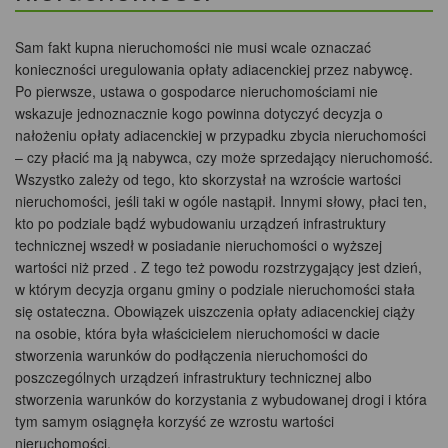
Sam fakt kupna nieruchomości nie musi wcale oznaczać
konieczności uregulowania opłaty adiacenckiej przez nabywcę.
Po pierwsze, ustawa o gospodarce nieruchomościami nie
wskazuje jednoznacznie kogo powinna dotyczyć decyzja o
nałożeniu opłaty adiacenckiej w przypadku zbycia nieruchomości
– czy płacić ma ją nabywca, czy może sprzedający nieruchomość.
Wszystko zależy od tego, kto skorzystał na wzroście wartości
nieruchomości, jeśli taki w ogóle nastąpił. Innymi słowy, płaci ten,
kto po podziale bądź wybudowaniu urządzeń infrastruktury
technicznej wszedł w posiadanie nieruchomości o wyższej
wartości niż przed . Z tego też powodu rozstrzygający jest dzień,
w którym decyzja organu gminy o podziale nieruchomości stała
się ostateczna. Obowiązek uiszczenia opłaty adiacenckiej ciąży
na osobie, która była właścicielem nieruchomości w dacie
stworzenia warunków do podłączenia nieruchomości do
poszczególnych urządzeń infrastruktury technicznej albo
stworzenia warunków do korzystania z wybudowanej drogi i która
tym samym osiągnęła korzyść ze wzrostu wartości
nieruchomości.