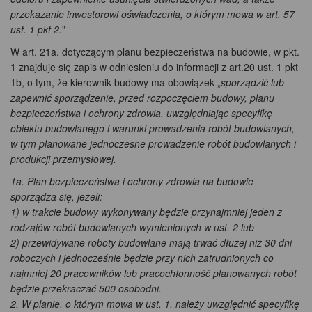
przekazanie inwestorowi oświadczenia, o którym mowa w art. 57
ust. 1 pkt 2.
”
W art. 21a. dotyczącym planu bezpieczeństwa na budowie, w pkt.
1 znajduje się zapis w odniesieniu do informacji z art.20 ust. 1 pkt
1b, o tym, że kierownik budowy ma obowiązek „
sporządzić lub
zapewnić sporządzenie, przed rozpoczęciem budowy, planu
bezpieczeństwa i ochrony zdrowia, uwzględniając specyfikę
obiektu budowlanego i warunki prowadzenia robót budowlanych,
w tym planowane jednoczesne prowadzenie robót budowlanych i
produkcji przemysłowej.
1a. Plan bezpieczeństwa i ochrony zdrowia na budowie
sporządza się, jeżeli:
1) w trakcie budowy wykonywany będzie przynajmniej jeden z
rodzajów robót budowlanych wymienionych w ust. 2 lub
2) przewidywane roboty budowlane mają trwać dłużej niż 30 dni
roboczych i jednocześnie będzie przy nich zatrudnionych co
najmniej 20 pracowników lub pracochłonność planowanych robót
będzie przekraczać 500 osobodni.
2. W planie, o którym mowa w ust. 1, należy uwzględnić specyfikę