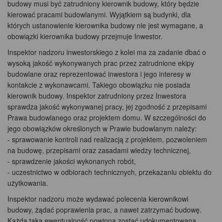
budowy musi być zatrudniony kierownik budowy, który będzie
kierować pracami budowlanymi. Wyjątkiem są budynki, dla
których ustanowienie kierownika budowy nie jest wymagane, a
obowiązki kierownika budowy przejmuje Inwestor.
Inspektor nadzoru inwestorskiego z kolei ma za zadanie dbać o
wysoką jakość wykonywanych prac przez zatrudnione ekipy
budowlane oraz reprezentować inwestora i jego interesy w
kontakcie z wykonawcami. Takiego obowiązku nie posiada
kierownik budowy. Inspektor zatrudniony przez Inwestora
sprawdza jakość wykonywanej pracy, jej zgodność z przepisami
Prawa budowlanego oraz projektem domu. W szczególności do
jego obowiązków określonych w Prawie budowlanym należy:
- sprawowanie kontroli nad realizacją z projektem, pozwoleniem
na budowę, przepisami oraz zasadami wiedzy technicznej,
- sprawdzenie jakości wykonanych robót,
- uczestnictwo w odbiorach technicznych, przekazaniu obiektu do
użytkowania.
Inspektor nadzoru może wydawać polecenia kierownikowi
budowy, żądać poprawienia prac, a nawet zatrzymać budowę.
Każda taka ewentualność powinna zostać udokumentowana