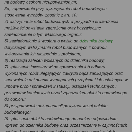
na budowę osobom nieupoważnionym;
3e) zapewnienie przy wykonywaniu robót budowlanych
stosowania wyrobów, zgodnie z art. 10;
4) wstrzymanie robót budowlanych w przypadku stwierdzenia
możliwości powstania zagrożenia oraz bezzwłoczne
zawiadomienie o tym właściwego organu;
5) zawiadomienie inwestora o wpisie do
dziennika budowy
dotyczącym wstrzymania robót budowlanych z powodu
wykonywania ich niezgodnie z projektem;
6) realizacja zaleceń wpisanych do dziennika budowy;
7) zgłaszanie inwestorowi do sprawdzenia lub odbioru
wykonanych robót ulegających zakryciu bądź zanikających oraz
zapewnienie dokonania wymaganych przepisami lub ustalonych w
umowie prób i sprawdzeń instalacji, urządzeń technicznych i
przewodów kominowych przed zgłoszeniem obiektu budowlanego
do odbioru;
8) przygotowanie dokumentacji powykonawczej obiektu
budowlanego;
9) zgłoszenie obiektu budowlanego do odbioru odpowiednim
wpisem do dziennika budowy oraz uczestniczenie w czynnościach
odbioru i zapewnienie usunięcia stwierdzonych wad, a także