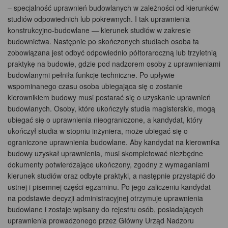
– specjalność uprawnień budowlanych w zależności od kierunków
studiów odpowiednich lub pokrewnych. I tak uprawnienia
konstrukcyjno-budowlane — kierunek studiów w zakresie
budownictwa. Następnie po skończonych studiach osoba ta
zobowiązana jest odbyć odpowiednio półtoraroczną lub trzyletnią
praktykę na budowie, gdzie pod nadzorem osoby z uprawnieniami
budowlanymi pełniła funkcje techniczne. Po upływie
wspominanego czasu osoba ubiegająca się o zostanie
kierownikiem budowy musi postarać się o uzyskanie uprawnień
budowlanych. Osoby, które ukończyły studia magisterskie, mogą
ubiegać się o uprawnienia nieograniczone, a kandydat, który
ukończył studia w stopniu inżyniera, może ubiegać się o
ograniczone uprawnienia budowlane. Aby kandydat na kierownika
budowy uzyskał uprawnienia, musi skompletować niezbędne
dokumenty potwierdzające ukończony, zgodny z wymaganiami
kierunek studiów oraz odbyte praktyki, a następnie przystąpić do
ustnej i pisemnej części egzaminu. Po jego zaliczeniu kandydat
na podstawie decyzji administracyjnej otrzymuje uprawnienia
budowlane i zostaje wpisany do rejestru osób, posiadających
uprawnienia prowadzonego przez Główny Urząd Nadzoru