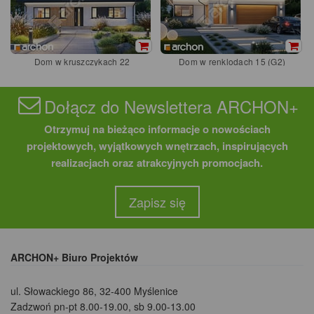
Dom w kruszczykach 22
Dom w renklodach 15 (G2)
Dołącz do Newslettera ARCHON+
Otrzymuj na bieżąco informacje o nowościach
projektowych, wyjątkowych wnętrzach, inspirujących
realizacjach oraz atrakcyjnych promocjach.
Zapisz się
ARCHON+ Biuro Projektów
ul. Słowackiego 86
,
32-400 Myślenice
Zadzwoń pn-pt 8.00-19.00, sb 9.00-13.00