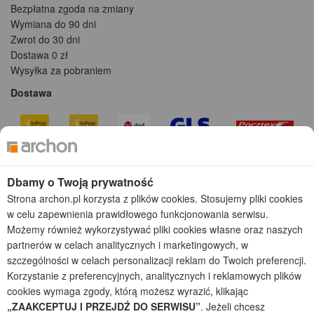
Bezpłatna zgoda na zmiany
Wymiana do 90 dni
Zwrot do 30 dni
Dostawa 0 zł
Wysyłka za pobraniem
Dostawa
Płatności
Dbamy o Twoją prywatność
Strona archon.pl korzysta z plików cookies. Stosujemy pliki cookies
w celu zapewnienia prawidłowego funkcjonowania serwisu.
Możemy również wykorzystywać pliki cookies własne oraz naszych
Kolekcje projektów
partnerów w celach analitycznych i marketingowych, w
szczególności w celach personalizacji reklam do Twoich preferencji.
Gotowe projekty domów
Korzystanie z preferencyjnych, analitycznych i reklamowych plików
Projekty domów tanich w budowie
cookies wymaga zgody, którą możesz wyrazić, klikając
Projekty domów szeregowych
„ZAAKCEPTUJ I PRZEJDŹ DO SERWISU”
. Jeżeli chcesz
Projekty małych domów (do 150 m2)