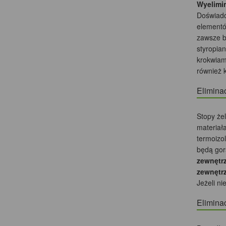
Wyelimi
Doświadcz
elementów
zawsze b
styropian
krokwiam
również 
Elimina
Stopy że
materiał
termoizo
będą gor
zewnętr
zewnętrz
Jeżeli n
Elimina