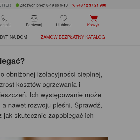
ETTER
Zadzwoń pn-pt 8-19 sb 9-13
+48 12 37 21 900
ontakt
Porównaj
Ulubione
Koszyk
DYT NA DOM
ZAMÓW BEZPŁATNY KATALOG
biegać?
 obniżonej izolacyjności cieplnej,
wzrost kosztów ogrzewania i
ieszczeń. Ich występowanie może
 a nawet rozwoju pleśni. Sprawdź,
z jak skutecznie zapobiegać ich