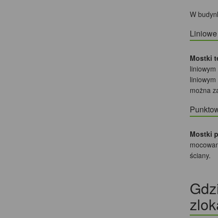
W budynk
Liniowe
Mostki t
liniowym 
liniowym
można za
Punktow
Mostki 
mocowanie
ściany.
Gdzi
zlok