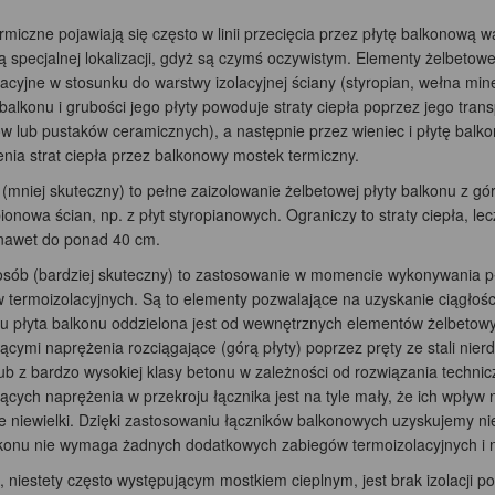
rmiczne pojawiają się często w linii przecięcia przez płytę balkonową wa
 specjalnej lokalizacji, gdyż są czymś oczywistym. Elementy żelbeto
acyjne w stosunku do warstwy izolacyjnej ściany (styropian, wełna mine
balkonu i grubości jego płyty powoduje straty ciepła poprzez jego tra
w lub pustaków ceramicznych), a następnie przez wieniec i płytę balko
nia strat ciepła przez balkonowy mostek termiczny.
(mniej skuteczny) to pełne zaizolowanie żelbetowej płyty balkonu z góry
pionowa ścian, np. z płyt styropianowych. Ograniczy to straty ciepła, 
nawet do ponad 40 cm.
osób (bardziej skuteczny) to zastosowanie w momencie wykonywania pły
 termoizolacyjnych. Są to elementy pozwalające na uzyskanie ciągłości 
u płyta balkonu oddzielona jest od wewnętrznych elementów żelbetowy
cymi naprężenia rozciągające (górą płyty) poprzez pręty ze stali nier
lub z bardzo wysokiej klasy betonu w zależności od rozwiązania techn
cych naprężenia w przekroju łącznika jest na tyle mały, że ich wpływ 
e niewielki. Dzięki zastosowaniu łączników balkonowych uzyskujemy niem
lkonu nie wymaga żadnych dodatkowych zabiegów termoizolacyjnych i n
, niestety często występującym mostkiem cieplnym, jest brak izolacji 