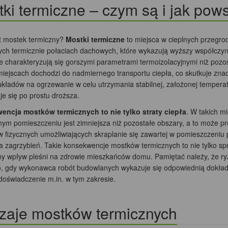
ki termiczne – czym są i jak pow
st mostek termiczny?
Mostki termiczne
to miejsca w cieplnych przegro
ych termicznie połaciach dachowych, które wykazują wyższy współczynni
e charakteryzują się gorszymi parametrami termoizolacyjnymi niż pozo
miejscach dochodzi do nadmiernego transportu ciepła, co skutkuje zna
akładów na ogrzewanie w celu utrzymania stabilnej, założonej tempera
e się po prostu droższa.
ncja mostków termicznych to nie tylko straty ciepła
. W takich m
m pomieszczeniu jest zimniejsza niż pozostałe obszary, a to może prow
 fizycznych umożliwiających skraplanie się zawartej w pomieszczeniu p
a zagrzybień. Takie konsekwencje mostków termicznych to nie tylko sp
y wpływ pleśni na zdrowie mieszkańców domu. Pamiętać należy, że ry
, gdy wykonawca robót budowlanych wykazuje się odpowiednią dokładn
doświadczenie m.in. w tym zakresie.
zaje mostków termicznych