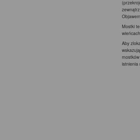
(przekro
zewnątrz
Objawem 
Mostki t
wieńcach 
Aby zlok
wskazują 
mostków 
istnieni