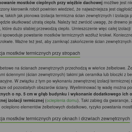
nowanie mostków cieplnych przy więźbie dachowej
możliwe jest ni
ony kierownik robót powinien wiedzieć, że najważniejsza jest ciągłość iz
, takich jak pionowa izolacja termiczna ścian zewnętrznych i izolacja 
ędzie skutkować utratą ciepła. Należy też zwrócić uwagę, że drewno je
, które dużo słabiej przewodzą ciepło. Umieszczenie więc całej izola
i spowoduje powstanie mostków termicznych wzdłuż krokwi. Konieczne j
krokwie. Ważne też jest, aby zamknąć zakończenie ścian zewnętrznych 
cja mostków termicznych przy stropach
lbetowe na ścianach zewnętrznych przechodzą w wieńce żelbetowe. Ż
ami ściennymi (ścian zewnętrznych) takimi jak ceramika lub bloczki 
lacyjne. W związku z tym po wykonaniu zewnętrznej izolacji termiczne
sze od pozostałych obszarów ściany. Wyeliminować tę wadę można p
znych o np. 5 cm w głąb budynku i wykonanie dodatkowego ich o
nej izolacji termicznej
(
ocieplenia domu
). Taki zabieg da gwarancje,
ie ocieplono elementów żelbetowych dodatkowo, ryzyko powstania most
cja mostków termicznych przy oknach i drzwiach zewnętrznych