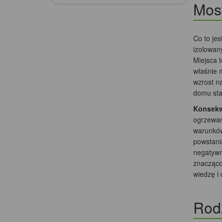
Most
Co to je
izolowan
Miejsca t
właśnie 
wzrost n
domu staj
Konsekwe
ogrzewany
warunków
powstani
negatywn
znacząco
wiedzę i 
Rod