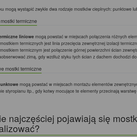
u mogą wystąpić zwykle dwa rodzaje mostków cieplnych: punktowe lub
 mostki termiczne
ermiczne liniowe
mogą powstać w miejscach połączenia różnych eleme
mostkiem termicznych jest linia przecięcia zewnętrznej izolacji termic
 mostkiem termicznym jest połączenie górnej powierzchni ścian zewnę
obserwować zimą, gdy wzdłuż styku tych ścian z dachem dochodzi do 
e mostki termiczne
punktowe
mogą powstać w miejscach montażu elementów zewnętrznych t
 styropianu itp., gdy kotwy mocujące te elementy przecinają warstwę iz
e najczęściej pojawiają się mostki
alizować?