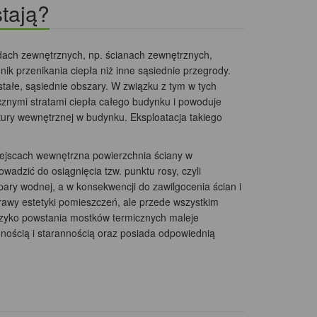
stają?
dach zewnętrznych, np. ścianach zewnętrznych,
k przenikania ciepła niż inne sąsiednie przegrody.
stałe, sąsiednie obszary. W związku z tym w tych
cznymi stratami ciepła całego budynku i powoduje
tury wewnętrznej w budynku. Eksploatacja takiego
iejscach wewnętrzna powierzchnia ściany w
adzić do osiągnięcia tzw. punktu rosy, czyli
ary wodnej, a w konsekwencji do zawilgocenia ścian i
rawy estetyki pomieszczeń, ale przede wszystkim
zyko powstania mostków termicznych maleje
ością i starannością oraz posiada odpowiednią