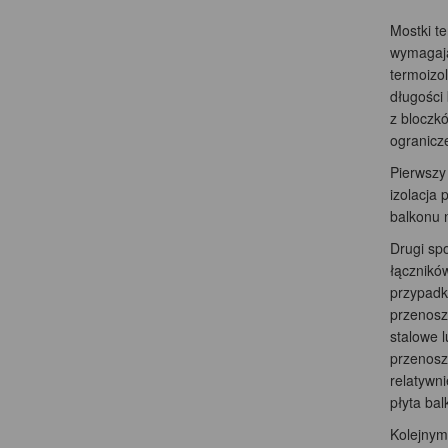
Mostki te
wymagają
termoizol
długości 
z bloczkó
ogranicze
Pierwszy 
izolacja 
balkonu 
Drugi sp
łączników
przypadk
przenoszą
stalowe 
przenoszą
relatywni
płyta ba
Kolejnym