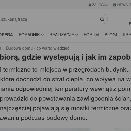
ZALOGUJ
NEWSL
K
OPERA
PORADNIK
REALIZACJE
FORUM
BLOGI
KRE
m
Budowa domu - co warto wiedzieć
biorą, gdzie występują i jak im zapo
i termiczne to miejsca w przegrodach budynku o
 które dochodzi do strat ciepła, co wpływa na 
mania odpowiedniej temperatury wewnątrz pom
 prowadzić do powstawania zawilgocenia ścian,
najczęściej pojawiają się mostki termiczne ora
awaniu podczas budowy domu.