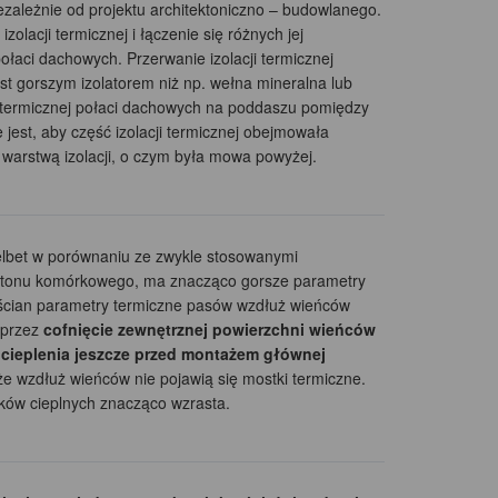
ezależnie od projektu architektoniczno – budowlanego.
olacji termicznej i łączenie się różnych jej
połaci dachowych. Przerwanie izolacji termicznej
st gorszym izolatorem niż np. wełna mineralna lub
cji termicznej połaci dachowych na poddaszu pomiędzy
est, aby część izolacji termicznej obejmowała
warstwą izolacji, o czym była mowa powyżej.
elbet w porównaniu ze zwykle stosowanymi
z betonu komórkowego, ma znacząco gorsze parametry
j ścian parametry termiczne pasów wzdłuż wieńców
oprzez
cofnięcie zewnętrznej powierzchni wieńców
cieplenia jeszcze przed montażem głównej
 że wzdłuż wieńców nie pojawią się mostki termiczne.
ków cieplnych znacząco wzrasta.