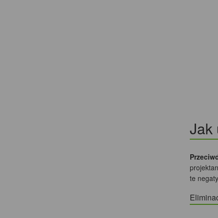
Jak 
Przeciw
projektan
te negat
Elimina