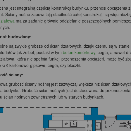
śna jest integralną częścią konstrukcji budynku, przenosi obciążenia 
. Ściany nośne zapewniają stabilność całej konstrukcji, są więc niezb
działowa
ma za zadanie głównie oddzielanie poszczególnych pomieszcze
lnych.
riał budowlany:
ośne są zwykle grubsze od ścian działowych, dzięki czemu są w stani
teriałów jak żelbet, pustaki w tym
beton komórkowy
, cegła, a nawet dr
iałowa, która nie spełnia funkcji przenoszenia obciążeń, może być zbu
y GK kartonowo-gipsowe, cegła, czy bloczki.
ość ściany:
owa grubość ściany nośnej jest zazwyczaj większa niż ścian działowych
a budynku. Grubość ścian nośnych jest dostosowana do przenoszenia
u ścian nośnych zewnętrznych lub w starych budynkach.