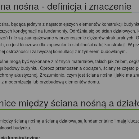
na nośna - definicja i znaczenie
ośna, będąca jednym z najistotniejszych elementów konstrukcji budynk
ższych kondygnacji na fundamenty. Odróżnia się od ścian działowych, 
zeń i nie są zaangażowane w przenoszenie ciężarów strukturalnych. Gr
ch, co jest kluczowe dla zapewnienia stabilności całej konstrukcji. W
ej ostrożności i zazwyczaj konsultacji z inżynierem budowlanym.
ośne mogą być wykonane z różnych materiałów, takich jak żelbet, cegł
gii budowy budynku. Oprócz przenoszenia obciążeń, ściany te często pe
chrony akustycznej. Zrozumienie, czym jest ściana nośna i jakie ma zn
 z modernizacją lub przebudową elementów domu.
ice między ściana nośną a dzia
między ścianą nośną a ścianą działową są fundamentalne i mają kluczo
alności budynku.
cja konstrukcyjna: