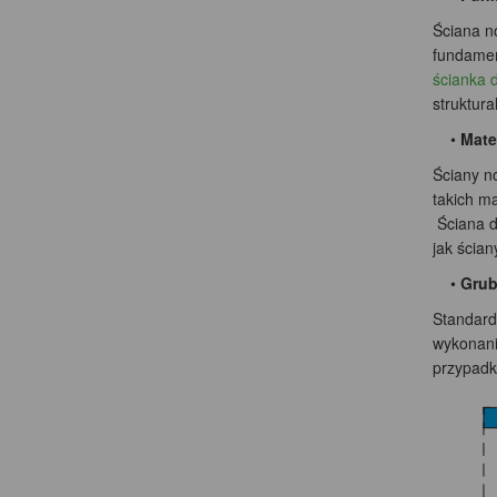
Ściana no
fundament
ścianka 
struktura
•
Mate
Ściany n
takich ma
Ściana dz
jak ścian
•
Grub
Standard
wykonani
przypadk