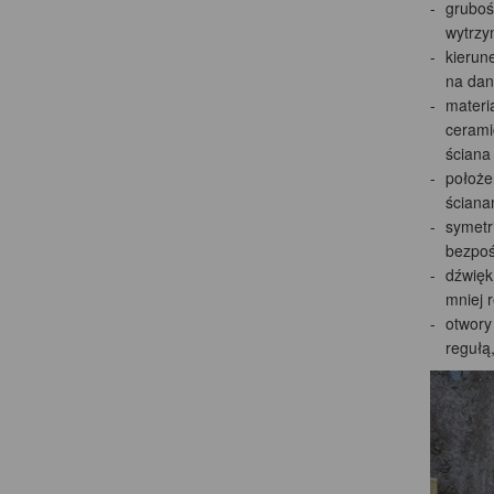
gruboś
wytrzy
kierun
na dan
materi
ceramic
ściana
położe
ściana
symetr
bezpoś
dźwięk
mniej r
otwory 
regułą