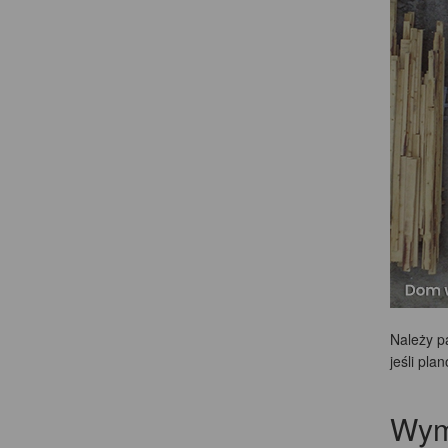
Należy pa
jeśli pl
Wym