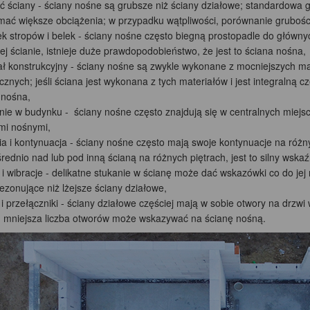
ć ściany - ściany nośne są grubsze niż ściany działowe; standardowa g
mać większe obciążenia; w przypadku wątpliwości, porównanie gruboś
ek stropów i belek - ściany nośne często biegną prostopadle do głównyc
ej ścianie, istnieje duże prawdopodobieństwo, że jest to ściana nośna,
ał konstrukcyjny - ściany nośne są zwykle wykonane z mocniejszych mate
znych; jeśli ściana jest wykonana z tych materiałów i jest integralną 
 nośna,
nie w budynku - ściany nośne często znajdują się w centralnych miej
mi nośnymi,
ia i kontynuacja - ściany nośne często mają swoje kontynuacje na różn
rednio nad lub pod inną ścianą na różnych piętrach, jest to silny wska
 i wibracje - delikatne stukanie w ścianę może dać wskazówki co do jej
ezonujące niż lżejsze ściany działowe,
i przełączniki - ściany działowe częściej mają w sobie otwory na drzwi 
, mniejsza liczba otworów może wskazywać na ścianę nośną.