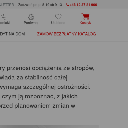
LETTER
Zadzwoń pn-pt 8-19 sb 9-13
+48 12 37 21 900
ontakt
Porównaj
Ulubione
Koszyk
DYT NA DOM
ZAMÓW BEZPŁATNY KATALOG
ry przenosi obciążenia ze stropów,
iada za stabilność całej
ę wymaga szczególnej ostrożności.
 czym ją rozpoznać, z jakich
przed planowaniem zmian w