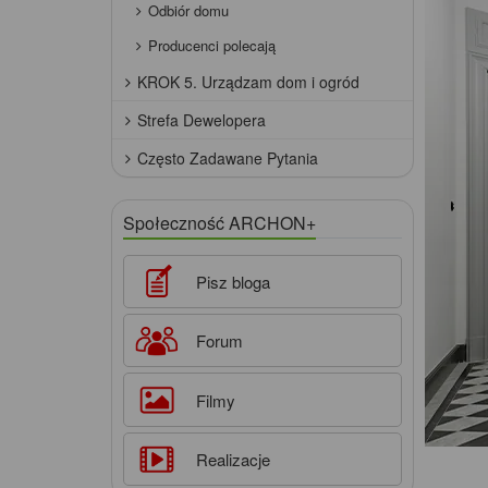
Odbiór domu
Producenci polecają
KROK 5. Urządzam dom i ogród
Strefa Dewelopera
Często Zadawane Pytania
Społeczność ARCHON+
Pisz bloga
Forum
Filmy
Realizacje