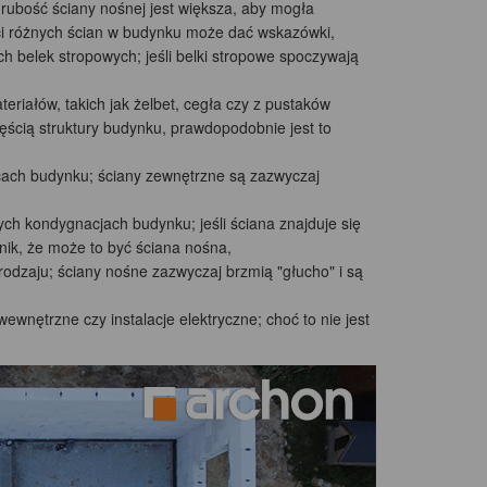
rubość ściany nośnej jest większa, aby mogła
ci różnych ścian w budynku może dać wskazówki,
h belek stropowych; jeśli belki stropowe spoczywają
riałów, takich jak żelbet, cegła czy z pustaków
częścią struktury budynku, prawdopodobnie jest to
scach budynku; ściany zewnętrzne są zazwyczaj
ych kondygnacjach budynku; jeśli ściana znajduje się
źnik, że może to być ściana nośna,
 rodzaju; ściany nośne zazwyczaj brzmią "głucho" i są
wewnętrzne czy instalacje elektryczne; choć to nie jest