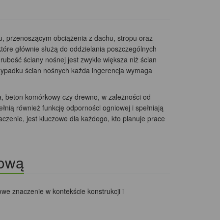
u, przenoszącym obciążenia z dachu, stropu oraz
które głównie służą do oddzielania poszczególnych
ubość ściany nośnej jest zwykle większa niż ścian
 przypadku ścian nośnych każda ingerencja wymaga
a, beton komórkowy czy drewno, w zależności od
łnią również funkcję odporności ogniowej i spełniają
aczenie, jest kluczowe dla każdego, kto planuje prace
łową
we znaczenie w kontekście konstrukcji i