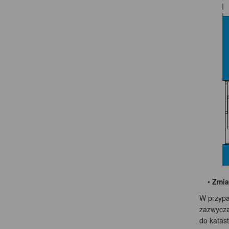
•
Zmia
W przypa
zazwycza
do katas