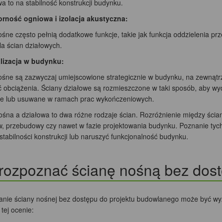
a to na stabilność konstrukcji budynku.
rność ogniowa i izolacja akustyczna:
śne często pełnią dodatkowe funkcje, takie jak funkcja oddzielenia prz
la ścian działowych.
lizacja w budynku:
ośne są zazwyczaj umiejscowione strategicznie w budynku, na zewnątrz 
ć obciążenia. Ściany działowe są rozmieszczone w taki sposób, aby wy
 lub usuwane w ramach prac wykończeniowych.
ośna a działowa to dwa różne rodzaje ścian. Rozróżnienie między ścia
, przebudowy czy nawet w fazie projektowania budynku. Poznanie tych
stabilności konstrukcji lub naruszyć funkcjonalność budynku.
rozpoznać ścianę nośną bez dost
nie ściany nośnej bez dostępu do projektu budowlanego może być wyz
tej ocenie: