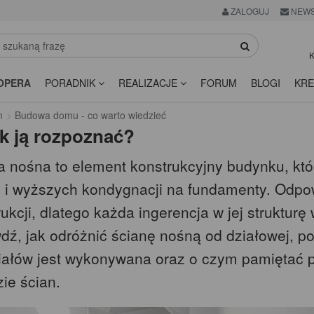
ZALOGUJ
NEWS
K
OPERA
PORADNIK
REALIZACJE
FORUM
BLOGI
KRE
m
Budowa domu - co warto wiedzieć
ak ją rozpoznać?
a nośna to element konstrukcyjny budynku, któ
 i wyższych kondygnacji na fundamenty. Odpow
ukcji, dlatego każda ingerencja w jej struktur
dź, jak odróżnić ścianę nośną od działowej, po
iałów jest wykonywana oraz o czym pamiętać 
ie ścian.