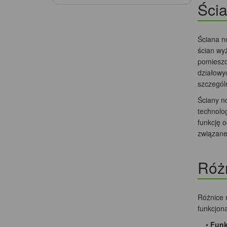
Ścia
Ściana n
ścian wy
pomieszc
działowy
szczególn
Ściany n
technolo
funkcję o
związane
Różn
Różnice 
funkcjon
•
Funk