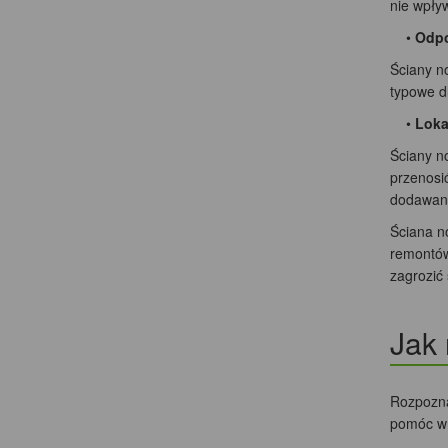
nie wpływ
•
Odpo
Ściany no
typowe d
•
Loka
Ściany n
przenosi
dodawane
Ściana n
remontów
zagrozić 
Jak 
Rozpozna
pomóc w 